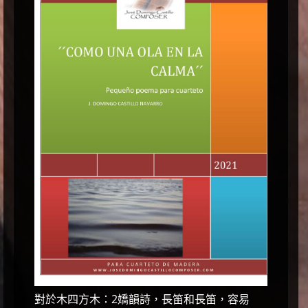
對於木四方木：2嬌韻詩，長笛和長笛，容易