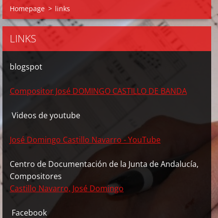
Homepage
>
links
LINKS
blogspot
Compositor José DOMINGO CASTILLO DE BANDA
Videos de youtube
José Domingo Castillo Navarro - YouTube
Centro de Documentación de la Junta de Andalucía,
Compositores
Castillo Navarro, José Domingo
Facebook