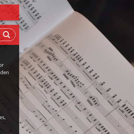
or
eden
es,